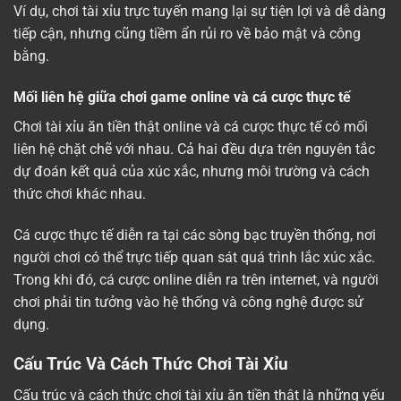
Ví dụ, chơi tài xỉu trực tuyến mang lại sự tiện lợi và dễ dàng
tiếp cận, nhưng cũng tiềm ẩn rủi ro về bảo mật và công
bằng.
Mối liên hệ giữa chơi game online và cá cược thực tế
Chơi tài xỉu ăn tiền thật online và cá cược thực tế có mối
liên hệ chặt chẽ với nhau. Cả hai đều dựa trên nguyên tắc
dự đoán kết quả của xúc xắc, nhưng môi trường và cách
thức chơi khác nhau.
Cá cược thực tế diễn ra tại các sòng bạc truyền thống, nơi
người chơi có thể trực tiếp quan sát quá trình lắc xúc xắc.
Trong khi đó, cá cược online diễn ra trên internet, và người
chơi phải tin tưởng vào hệ thống và công nghệ được sử
dụng.
Cấu Trúc Và Cách Thức Chơi Tài Xỉu
Cấu trúc và cách thức chơi tài xỉu ăn tiền thật là những yếu