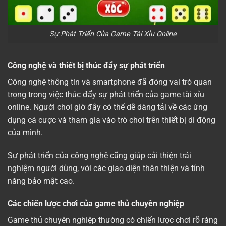
Sự Phát Triển Của Game Tài Xỉu Online
Công nghệ và thiết bị thúc đẩy sự phát triển
Công nghệ thông tin và smartphone đã đóng vai trò quan
trọng trong việc thúc đẩy sự phát triển của game tài xỉu
online. Người chơi giờ đây có thể dễ dàng tải về các ứng
dụng cá cược và tham gia vào trò chơi trên thiết bị di động
của mình.
Sự phát triển của công nghệ cũng giúp cải thiện trải
nghiệm người dùng, với các giao diện thân thiện và tính
năng bảo mật cao.
Các chiến lược chơi của game thủ chuyên nghiệp
Game thủ chuyên nghiệp thường có chiến lược chơi rõ ràng