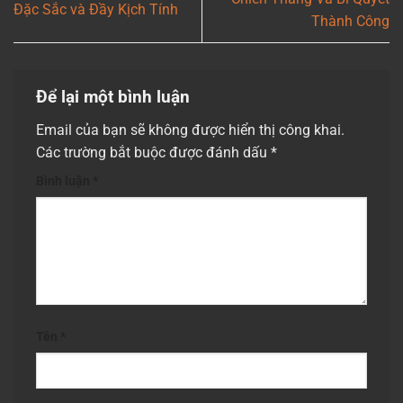
Đặc Sắc và Đầy Kịch Tính
Thành Công
Để lại một bình luận
Email của bạn sẽ không được hiển thị công khai.
Các trường bắt buộc được đánh dấu
*
Bình luận
*
Tên
*