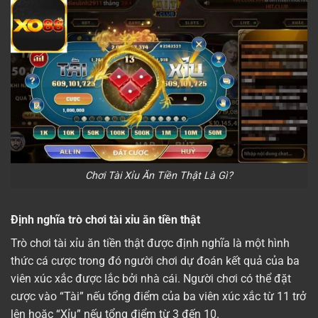
Chơi Tài Xỉu Ăn Tiền Thật Là Gì?
Định nghĩa trò chơi tài xỉu ăn tiền thật
Trò chơi tài xỉu ăn tiền thật được định nghĩa là một hình
thức cá cược trong đó người chơi dự đoán kết quả của ba
viên xúc xắc được lắc bởi nhà cái. Người chơi có thể đặt
cược vào “Tài” nếu tổng điểm của ba viên xúc xắc từ 11 trở
lên hoặc “Xỉu” nếu tổng điểm từ 3 đến 10.