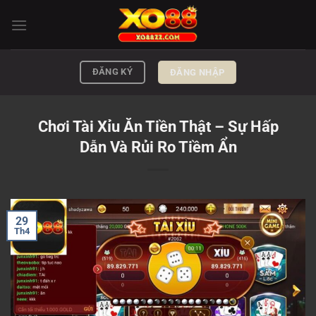
Chuyển
đến
nội
dung
ĐĂNG KÝ
ĐĂNG NHẬP
Chơi Tài Xỉu Ăn Tiền Thật – Sự Hấp
Dẫn Và Rủi Ro Tiềm Ẩn
29
Th4