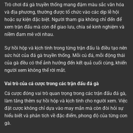
Trò chơi đá gà truyền thống mang đậm màu sắc văn hóa
và địa phương, thường được tổ chức vào các dịp lễ hội
hoặc sự kiện đặc biệt. Người tham gia không chỉ đến để
xem trận đấu mà còn để giao lưu, chia sẻ kinh nghiệm và
niềm đam mê với nhau.
Sự hồi hộp và kịch tính trong từng trận đấu là điều tạo nên
sức hút của đá gà truyền thống. Mỗi cú đá, mỗi động thái
của gà đều có thể ảnh hưởng đến kết quả cuối cùng, khiến
người xem không thể rời mắt.
Vai trò của cá cược trong các trận đấu đá gà
Cá cược đóng vai trò quan trọng trong các trận đấu đá gà,
làm tăng thêm sự hồi hộp và kịch tính cho người xem. Việc
đặt cược không chỉ dựa vào may mắn mà còn đòi hỏi sự
hiểu biết và phân tích về đặc điểm, phong độ của từng con
gà.