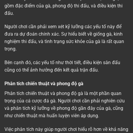
gồm đặc điểm của gà, phong độ thi đấu, và điều kiện thi
đấu.
Người chơi cần phải xem xét kỹ lưỡng các yếu tố này để
đưa ra dự đoán chính xác. Sự hiểu biết về giống gà, kinh
nghiệm thi đấu, và tình trạng sức khỏe của gà là rất quan
trọng.
Bên cạnh đó, các yếu tố như thời tiết, điều kiện sân đấu
cũng có thể ảnh hưởng đến kết quả trận đấu.
Phân tích chiến thuật và phong độ gà
Phân tích chiến thuật và phong độ gà là một phần quan
trọng của cá cược đá gà. Người chơi cần phải nghiên cứu
và phân tích kỹ lưỡng về phong độ gần đây của gà, cũng
như chiến thuật mà huấn luyện viên áp dụng.
Việc phân tích này giúp người chơi hiểu rõ hơn về khả năng