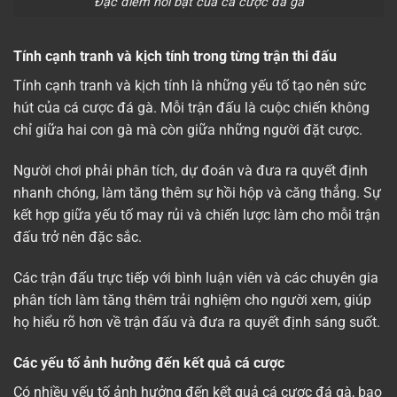
Đặc điểm nổi bật của cá cược đá gà
Tính cạnh tranh và kịch tính trong từng trận thi đấu
Tính cạnh tranh và kịch tính là những yếu tố tạo nên sức
hút của cá cược đá gà. Mỗi trận đấu là cuộc chiến không
chỉ giữa hai con gà mà còn giữa những người đặt cược.
Người chơi phải phân tích, dự đoán và đưa ra quyết định
nhanh chóng, làm tăng thêm sự hồi hộp và căng thẳng. Sự
kết hợp giữa yếu tố may rủi và chiến lược làm cho mỗi trận
đấu trở nên đặc sắc.
Các trận đấu trực tiếp với bình luận viên và các chuyên gia
phân tích làm tăng thêm trải nghiệm cho người xem, giúp
họ hiểu rõ hơn về trận đấu và đưa ra quyết định sáng suốt.
Các yếu tố ảnh hưởng đến kết quả cá cược
Có nhiều yếu tố ảnh hưởng đến kết quả cá cược đá gà, bao