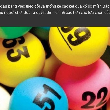
 đầu bằng việc theo dõi và thống kê các kết quả xổ số miền Bắc
p người chơi đưa ra quyết định chính xác hơn cho lựa chọn củ