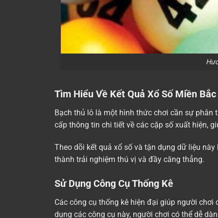
Hướ
Tìm Hiểu Về Kết Quả Xổ Số Miền Bắc
Bạch thủ lô là một hình thức chơi cần sự phân 
cấp thông tin chi tiết về các cặp số xuất hiện, 
Theo dõi kết quả xổ số và tận dụng dữ liệu này
thành trải nghiệm thú vị và đầy căng thẳng.
Sử Dụng Công Cụ Thống Kê
Các công cụ thống kê hiện đại giúp người chơi
dụng các công cụ này, người chơi có thể dễ dàn