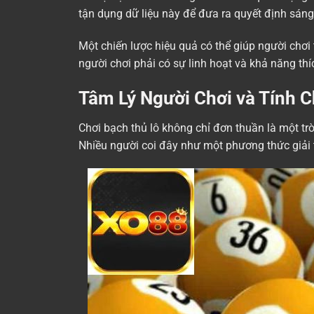
tận dụng dữ liệu này để đưa ra quyết định sáng
Một chiến lược hiệu quả có thể giúp người chơi 
người chơi phải có sự linh hoạt và khả năng thí
Tâm Lý Người Chơi và Tính 
Chơi bạch thủ lô không chỉ đơn thuần là một tr
Nhiều người coi đây như một phương thức giải t