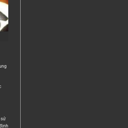
cung
c
 sử
định