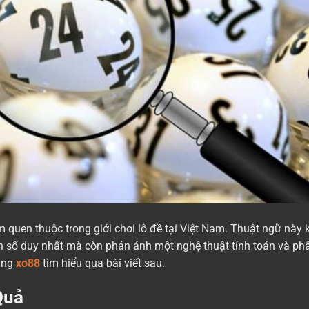
ệm quen thuộc trong giới chơi lô đề tại Việt Nam. Thuật ngữ này
n số duy nhất mà còn phản ánh một nghệ thuật tính toán và ph
cùng
xo88
tìm hiểu qua bài viết sau.
Quả