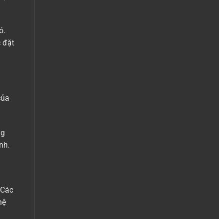
ó.
 đặt
của
ng
nh.
 Các
hệ