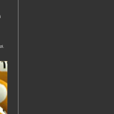
i
ơi.