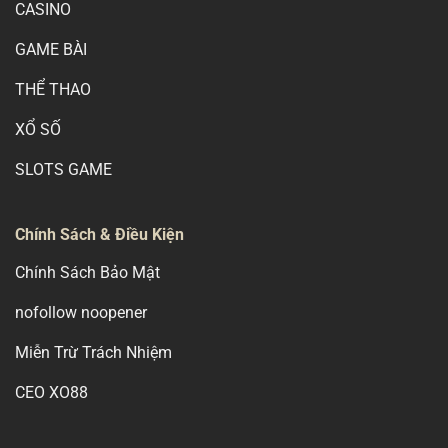
CASINO
GAME BÀI
THỂ THAO
XỔ SỐ
SLOTS GAME
Chính Sách & Điều Kiện
Chính Sách Bảo Mật
nofollow noopener
Miễn Trừ Trách Nhiệm
CEO XO88