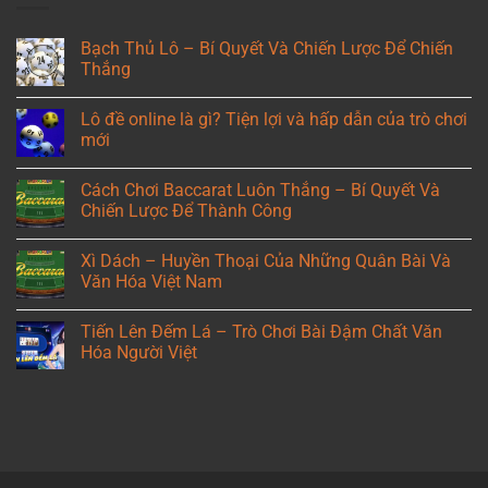
Bạch Thủ Lô – Bí Quyết Và Chiến Lược Để Chiến
Thắng
Lô đề online là gì? Tiện lợi và hấp dẫn của trò chơi
mới
Cách Chơi Baccarat Luôn Thắng – Bí Quyết Và
Chiến Lược Để Thành Công
Xì Dách – Huyền Thoại Của Những Quân Bài Và
Văn Hóa Việt Nam
Tiến Lên Đếm Lá – Trò Chơi Bài Đậm Chất Văn
Hóa Người Việt