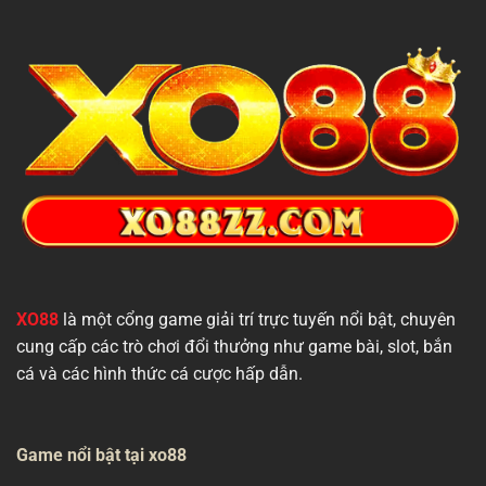
XO88
là một cổng game giải trí trực tuyến nổi bật, chuyên
cung cấp các trò chơi đổi thưởng như game bài, slot, bắn
cá và các hình thức cá cược hấp dẫn.
Game nổi bật tại xo88