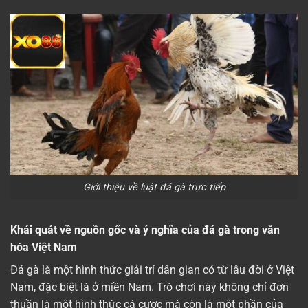
Giới thiệu về luật đá gà trực tiếp
Khái quát về nguồn gốc và ý nghĩa của đá gà trong văn
hóa Việt Nam
Đá gà là một hình thức giải trí dân gian có từ lâu đời ở Việt
Nam, đặc biệt là ở miền Nam. Trò chơi này không chỉ đơn
thuần là một hình thức cá cược mà còn là một phần của