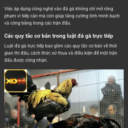
Việc áp dụng công nghệ vào đá gà không chỉ mở rộng
phạm vi tiếp cận mà còn giúp tăng cường tính minh bạch
và công bằng trong các trận đấu.
Các quy tắc cơ bản trong luật đá gà trực tiếp
Luật đá gà trực tiếp bao gồm các quy tắc cơ bản về thời
gian thi đấu, cách thức xử thua và điều kiện để một trận
đấu được công nhận.