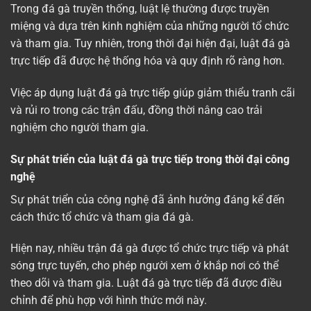
Trong đá gà truyền thống, luật lệ thường được truyền
miệng và dựa trên kinh nghiệm của những người tổ chức
và tham gia. Tuy nhiên, trong thời đại hiện đại, luật đá gà
trực tiếp đã được hệ thống hóa và quy định rõ ràng hơn.
Việc áp dụng luật đá gà trực tiếp giúp giảm thiểu tranh cãi
và rủi ro trong các trận đấu, đồng thời nâng cao trải
nghiệm cho người tham gia.
Sự phát triển của luật đá gà trực tiếp trong thời đại công
nghệ
Sự phát triển của công nghệ đã ảnh hưởng đáng kể đến
cách thức tổ chức và tham gia đá gà.
Hiện nay, nhiều trận đá gà được tổ chức trực tiếp và phát
sóng trực tuyến, cho phép người xem ở khắp nơi có thể
theo dõi và tham gia. Luật đá gà trực tiếp đã được điều
chỉnh để phù hợp với hình thức mới này.