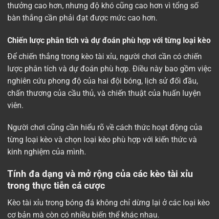
thưởng cao hơn, nhưng độ khó cũng cao hơn vì tổng số
bàn thắng cần phải đạt được mức cao hơn.
Chiến lược phân tích và dự đoán phù hợp với từng loại kèo
Để chiến thắng trong kèo tài xỉu, người chơi cần có chiến
lược phân tích và dự đoán phù hợp. Điều này bao gồm việc
nghiên cứu phong độ của hai đội bóng, lịch sử đối đầu,
chấn thương của cầu thủ, và chiến thuật của huấn luyện
viên.
Người chơi cũng cần hiểu rõ về cách thức hoạt động của
từng loại kèo và chọn loại kèo phù hợp với kiến thức và
kinh nghiệm của mình.
Tính đa dạng và mở rộng của các kèo tài xỉu
trong thực tiễn cá cược
Kèo tài xỉu trong bóng đá không chỉ dừng lại ở các loại kèo
cơ bản mà còn có nhiều biến thể khác nhau.