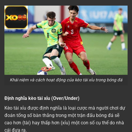
Khái niệm và cách hoạt động của kèo tài xỉu trong bóng đá
Định nghĩa kèo tài xỉu (Over/Under)
Kèo tài xỉu được định nghĩa là loại cược mà người chơi dự
đoán tổng số bàn thắng trong một trận đấu bóng đá sẽ
cao hơn (tài) hay thấp hơn (xỉu) một con số cụ thể do nhà
cái đưa ra.