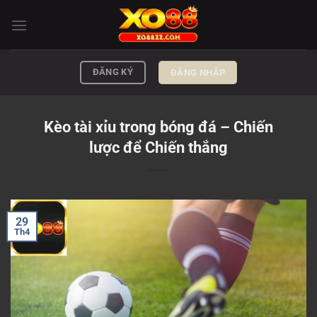
Chuyển
đến
nội
dung
ĐĂNG KÝ
ĐĂNG NHẬP
Kèo tài xỉu trong bóng đá – Chiến
lược để Chiến thắng
29
Th4