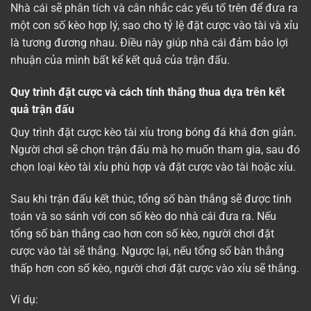
Nhà cái sẽ phân tích và cân nhắc các yếu tố trên để đưa ra
một con số kèo hợp lý, sao cho tỷ lệ đặt cược vào tài và xỉu
là tương đương nhau. Điều này giúp nhà cái đảm bảo lợi
nhuận của mình bất kể kết quả của trận đấu.
Quy trình đặt cược và cách tính thắng thua dựa trên kết
quả trận đấu
Quy trình đặt cược kèo tài xỉu trong bóng đá khá đơn giản.
Người chơi sẽ chọn trận đấu mà họ muốn tham gia, sau đó
chọn loại kèo tài xỉu phù hợp và đặt cược vào tài hoặc xỉu.
Sau khi trận đấu kết thúc, tổng số bàn thắng sẽ được tính
toán và so sánh với con số kèo do nhà cái đưa ra. Nếu
tổng số bàn thắng cao hơn con số kèo, người chơi đặt
cược vào tài sẽ thắng. Ngược lại, nếu tổng số bàn thắng
thấp hơn con số kèo, người chơi đặt cược vào xỉu sẽ thắng.
Ví dụ: