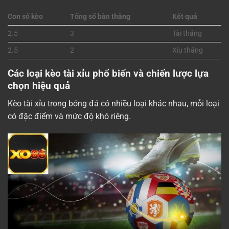
Con số kèo
Tổng số bàn thắng
Kết quả
2.5
3
Tài thắng
2.5
2
Xỉu thắng
Các loại kèo tài xỉu phổ biến và chiến lược lựa
chọn hiệu quả
Kèo tài xỉu trong bóng đá có nhiều loại khác nhau, mỗi loại
có đặc điểm và mức độ khó riêng.