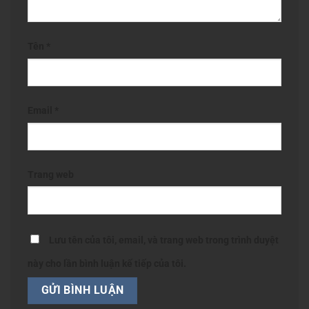
Tên
*
Email
*
Trang web
Lưu tên của tôi, email, và trang web trong trình duyệt
này cho lần bình luận kế tiếp của tôi.