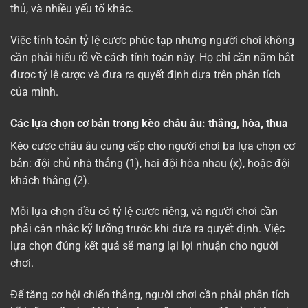
thủ, và nhiều yếu tố khác.
Việc tính toán tỷ lệ cược phức tạp nhưng người chơi không
cần phải hiểu rõ về cách tính toán này. Họ chỉ cần nắm bắt
được tỷ lệ cược và đưa ra quyết định dựa trên phân tích
của mình.
Các lựa chọn cơ bản trong kèo châu âu: thắng, hòa, thua
Kèo cược châu âu cung cấp cho người chơi ba lựa chọn cơ
bản: đội chủ nhà thắng (1), hai đội hòa nhau (x), hoặc đội
khách thắng (2).
Mỗi lựa chọn đều có tỷ lệ cược riêng, và người chơi cần
phải cân nhắc kỹ lưỡng trước khi đưa ra quyết định. Việc
lựa chọn đúng kết quả sẽ mang lại lợi nhuận cho người
chơi.
Để tăng cơ hội chiến thắng, người chơi cần phải phân tích