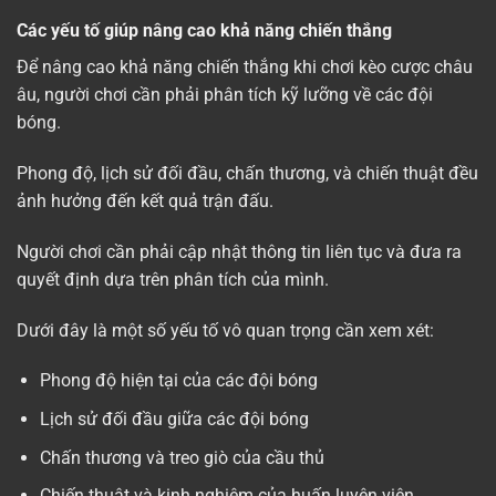
Các yếu tố giúp nâng cao khả năng chiến thắng
Để nâng cao khả năng chiến thắng khi chơi kèo cược châu
âu, người chơi cần phải phân tích kỹ lưỡng về các đội
bóng.
Phong độ, lịch sử đối đầu, chấn thương, và chiến thuật đều
ảnh hưởng đến kết quả trận đấu.
Người chơi cần phải cập nhật thông tin liên tục và đưa ra
quyết định dựa trên phân tích của mình.
Dưới đây là một số yếu tố vô quan trọng cần xem xét:
Phong độ hiện tại của các đội bóng
Lịch sử đối đầu giữa các đội bóng
Chấn thương và treo giò của cầu thủ
Chiến thuật và kinh nghiệm của huấn luyện viên