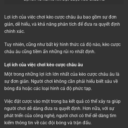
Lợi ích của việc chơi kèo cược châu âu bao gồm sự đơn
giản, dễ hiểu, và khả năng phân tích để đưa ra quyết định
chính xác.
Tuy nhiên, cũng như bất kỳ hình thức cá độ nào, kèo cược
châu âu cũng tiềm ẩn những rủi ro nhất định.
Lợi ích của việc chơi kèo cược châu âu
Một trong những lợi ích lớn nhất của kèo cược châu âu là
sự đơn giản. Người chơi không cần phải hiểu biết sâu về
bóng đá hoặc các loại hình cá độ phức tạp.
Việc đặt cược vào một trong ba kết quả có thể xảy ra giúp
người chơi dễ dàng đưa ra quyết định. Hơn nữa, với sự
phát triển của công nghệ, người chơi có thể dễ dàng tìm
kiếm thông tin về các đội bóng và trận đấu.