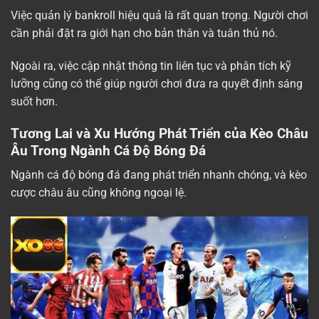
Việc quản lý bankroll hiệu quả là rất quan trọng. Người chơi
cần phải đặt ra giới hạn cho bản thân và tuân thủ nó.
Ngoài ra, việc cập nhật thông tin liên tục và phân tích kỹ
lưỡng cũng có thể giúp người chơi đưa ra quyết định sáng
suốt hơn.
Tương Lai và Xu Hướng Phát Triển của Kèo Châu
Âu Trong Ngành Cá Độ Bóng Đá
Ngành cá độ bóng đá đang phát triển nhanh chóng, và kèo
cược châu âu cũng không ngoại lệ.