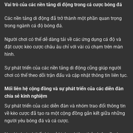
Vai trò của các nền tảng di động trong cá cược bóng đá
Các nền tảng di động đã trở thành một phần quan trọng
trong ngành cá độ bóng đá.
Người chơi có thể dễ dàng tải về các ứng dụng cá độ và
đặt cược kèo cược châu âu chỉ với vài cú chạm trên màn
hình.
Sự phát triển của các nền tảng di động cũng giúp người
chơi có thể theo dõi trận đấu và cập nhật thông tin liên tục.
Mối liên hệ cộng đồng và sự phát triển của các diễn đàn
chia sẻ kinh nghiệm
Sự phát triển của các diễn đàn và nhóm trao đổi thông tin
về kèo cược đã tạo ra một cộng đồng gắn kết giữa những
người yêu bóng đá và cá cược.