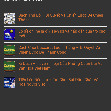
BÀI VIẾT MỚI NHẤT
Bạch Thủ Lô – Bí Quyết Và Chiến Lược Để Chiến
Thắng
Lô đề online là gì? Tiện lợi và hấp dẫn của trò chơi
mới
Cách Chơi Baccarat Luôn Thắng – Bí Quyết Và
Chiến Lược Để Thành Công
Xì Dách – Huyền Thoại Của Những Quân Bài Và
Văn Hóa Việt Nam
Tiến Lên Đếm Lá – Trò Chơi Bài Đậm Chất Văn
Hóa Người Việt