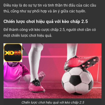
Điều này là do sự tự tin và tinh thần thi đấu của các cầu
thủ, cũng như sự phối hợp và ăn ý giữa các tuyến.
Chiến lược chơi hiệu quả với kèo chấp 2.5
Để thành công với kèo cược chấp 2.5, người chơi cần có
một chiến lược chơi hiệu quả.
Chiến lược chơi hiệu quả với kèo chấp 2.5