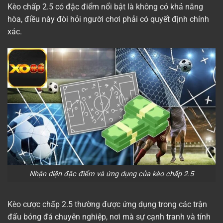
Kèo chấp 2.5 có đặc điểm nổi bật là không có khả năng
hòa, điều này đòi hỏi người chơi phải có quyết định chính
xác.
Nhận diện đặc điểm và ứng dụng của kèo chấp 2.5
Kèo cược chấp 2.5 thường được ứng dụng trong các trận
đấu bóng đá chuyên nghiệp, nơi mà sự cạnh tranh và tính