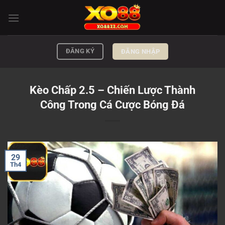
Chuyển
đến
nội
dung
ĐĂNG KÝ
ĐĂNG NHẬP
Kèo Chấp 2.5 – Chiến Lược Thành
Công Trong Cá Cược Bóng Đá
29
Th4