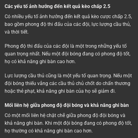
Các yếu tố ảnh hưởng đến kết quả kèo chấp 2.5
Có nhiều yếu tố ảnh hưởng đến kết quả kèo cược chấp 2.5,
bao gồm phong độ thi đấu của các đội, lực lượng cầu thủ,
và thời tiết.
Phong độ thi đấu của các đội là một trong những yếu tố
quan trọng nhất. Nếu một đội bóng đang có phong độ tốt,
họ có khả năng ghi bàn cao hơn.
Lực lượng cầu thủ cũng là một yếu tố quan trọng. Nếu một
đội bóng thiếu vắng các cầu thủ chủ chốt do chấn thương
hoặc thẻ phạt, khả năng ghi bàn của họ sẽ giảm đi.
Mối liên hệ giữa phong độ đội bóng và khả năng ghi bàn
Có một mối liên hệ chặt chẽ giữa phong độ đội bóng và
khả năng ghi bàn. Khi một đội bóng đang có phong độ tốt,
họ thường có khả năng ghi bàn cao hơn.