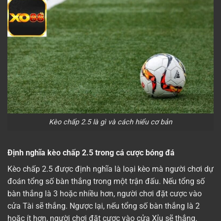
Kèo chấp 2.5 là gì và cách hiểu cơ bản
Định nghĩa kèo chấp 2.5 trong cá cược bóng đá
Kèo chấp 2.5 được định nghĩa là loại kèo mà người chơi dự
đoán tổng số bàn thắng trong một trận đấu. Nếu tổng số
bàn thắng là 3 hoặc nhiều hơn, người chơi đặt cược vào
cửa Tài sẽ thắng. Ngược lại, nếu tổng số bàn thắng là 2
hoặc ít hơn, người chơi đặt cược vào cửa Xỉu sẽ thắng.